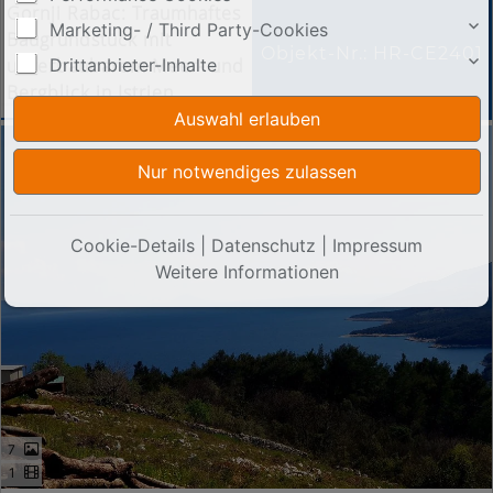
Gornji Rabac: Traumhaftes
Marketing- / Third Party-Cookies
Baugrundstück mit
Objekt-Nr.: HR-CE2401
Drittanbieter-Inhalte
unverbaubarem Meer- und
Bergblick in Istrien
Cookie-Details
|
Datenschutz
|
Impressum
Weitere Informationen
7
1