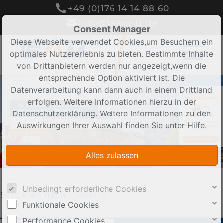
+49 (0)176 14 14 88 60
info@team-is.de
Consent Manager
Diese Webseite verwendet Cookies,um Besuchern ein
optimales Nutzererlebnis zu bieten. Bestimmte Inhalte
von Drittanbietern werden nur angezeigt,wenn die
entsprechende Option aktiviert ist. Die
Datenverarbeitung kann dann auch in einem Drittland
Was ist Ihre
Immobilie wert?
erfolgen. Weitere Informationen hierzu in der
Ihr Immobilienmakler für Ulm,
Neu-Ulm und Umgebung
Datenschutzerklärung. Weitere Informationen zu den
Auswirkungen Ihrer Auswahl finden Sie unter
Hilfe
.
Wertermittlung für Ihre
Wir bieten ausgezeichneten Service rund um die
Immobilie. Unverbindlich
Immobilie!
und Kostenfrei.
LERNEN SIE UNS KENNEN
BEWERTUNG STARTEN
Unbedingt erforderliche Cookies
Sortieren nach
Datum ↑
Funktionale Cookies
Performance Cookies