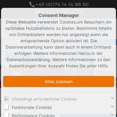
+49 (0)176 14 14 88 60
info@team-is.de
Consent Manager
Diese Webseite verwendet Cookies,um Besuchern ein
optimales Nutzererlebnis zu bieten. Bestimmte Inhalte
von Drittanbietern werden nur angezeigt,wenn die
entsprechende Option aktiviert ist. Die
Datenverarbeitung kann dann auch in einem Drittland
Was ist Ihre
Immobilie wert?
erfolgen. Weitere Informationen hierzu in der
Ihr Immobilienmakler für Ulm,
Neu-Ulm und Umgebung
Datenschutzerklärung. Weitere Informationen zu den
Auswirkungen Ihrer Auswahl finden Sie unter
Hilfe
.
Wertermittlung für Ihre
Wir bieten ausgezeichneten Service rund um die
Immobilie. Unverbindlich
Immobilie!
und Kostenfrei.
LERNEN SIE UNS KENNEN
BEWERTUNG STARTEN
Unbedingt erforderliche Cookies
Sortieren nach
PLZ ↑
Funktionale Cookies
Performance Cookies