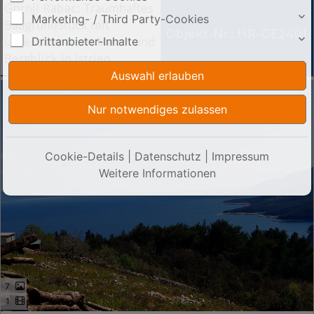
Gornji Rabac: Traumhaftes
Marketing- / Third Party-Cookies
Baugrundstück mit
Objekt-Nr.: HR-CE2401
Drittanbieter-Inhalte
unverbaubarem Meer- und
Bergblick in Istrien
Cookie-Details
|
Datenschutz
|
Impressum
Weitere Informationen
7
1