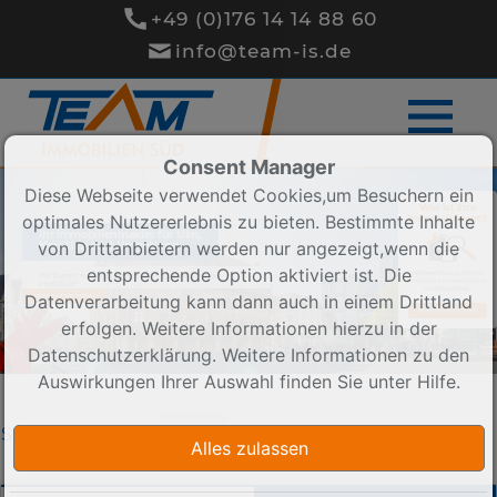
+49 (0)176 14 14 88 60
info@team-is.de
Consent Manager
Diese Webseite verwendet Cookies,um Besuchern ein
Was ist Ihre
optimales Nutzererlebnis zu bieten. Bestimmte Inhalte
Immobilie wert?
Ihr Immobilienmakler für Ulm,
von Drittanbietern werden nur angezeigt,wenn die
Neu-Ulm und Umgebung
entsprechende Option aktiviert ist. Die
Wertermittlung für Ihre
Wir bieten ausgezeichneten Service rund um die
Immobilie. Unverbindlich
Immobilie!
und Kostenfrei.
Datenverarbeitung kann dann auch in einem Drittland
LERNEN SIE UNS KENNEN
BEWERTUNG STARTEN
erfolgen. Weitere Informationen hierzu in der
Datenschutzerklärung. Weitere Informationen zu den
Auswirkungen Ihrer Auswahl finden Sie unter
Hilfe
.
Sortieren nach
PLZ ↓