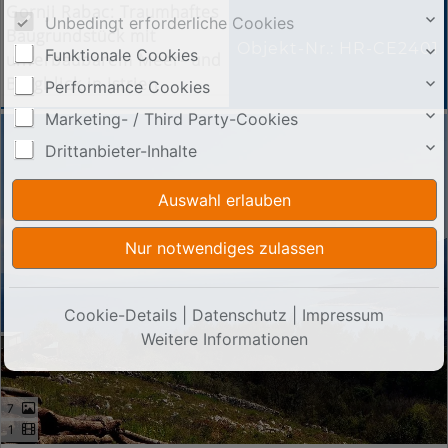
Gornji Rabac: Traumhaftes
Unbedingt erforderliche Cookies
Baugrundstück mit
Objekt-Nr.: HR-CE2401
Funktionale Cookies
unverbaubarem Meer- und
Bergblick in Istrien
Performance Cookies
Marketing- / Third Party-Cookies
Drittanbieter-Inhalte
Cookie-Details
|
Datenschutz
|
Impressum
Weitere Informationen
7
1