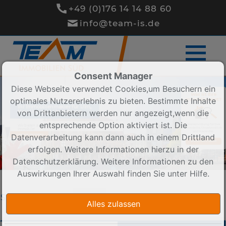
+49 (0)176 14 14 88 60
info@team-is.de
Consent Manager
Diese Webseite verwendet Cookies,um Besuchern ein
Was ist Ihre
optimales Nutzererlebnis zu bieten. Bestimmte Inhalte
Immobilie wert?
Ihr Immobilienmakler für Ulm,
von Drittanbietern werden nur angezeigt,wenn die
Neu-Ulm und Umgebung
entsprechende Option aktiviert ist. Die
Wertermittlung für Ihre
Wir bieten ausgezeichneten Service rund um die
Immobilie. Unverbindlich
Immobilie!
und Kostenfrei.
Datenverarbeitung kann dann auch in einem Drittland
LERNEN SIE UNS KENNEN
BEWERTUNG STARTEN
erfolgen. Weitere Informationen hierzu in der
Datenschutzerklärung. Weitere Informationen zu den
Auswirkungen Ihrer Auswahl finden Sie unter
Hilfe
.
Sortieren nach
Preis ↑