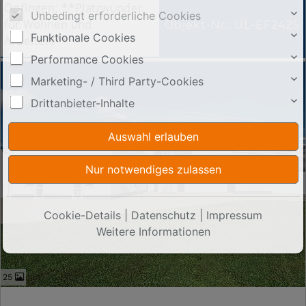
Öpfingen: **Platzwunder
Unbedingt erforderliche Cookies
für Wohnen und
Objekt-Nr.: UL-EF2425
Funktionale Cookies
Arbeiten!**
Performance Cookies
Marketing- / Third Party-Cookies
Drittanbieter-Inhalte
Cookie-Details
|
Datenschutz
|
Impressum
Weitere Informationen
25