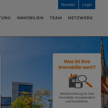
Kontakt
Login
TUNG
IMMOBILIEN
TEAM
NETZWERK
Consent Manager
Was ist Ihre
Immobilie wert?
HILFE
Um fortfahren zu können,müssen Sie eine Cook
Auswahl treffen. Nachfolgend erhalten Sie ein
Erläuterung der verschiedenen Optionen und ih
Wertermittlung für Ihre
Bedeutung.
Immobilie. Unverbindlich
und Kostenfrei.