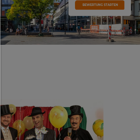
Alles zulassen:
BEWERTUNG STARTEN
Jedes Cookie wie z.B. Tracking- und Analytische-C
sowie Drittanbieter-Inhalte.
Auswahl erlauben:
Es werden nur Drittanbieter-Inhalte oder die Coo
Arten zugelassen die Sie in den Checkboxen ang
haben.
Nur notwendiges zulassen:
Es werden nur die technisch notwendigen Cook
zugelassen und keine Drittanbieter-Inhalte.
Sie können Ihre Cookie-Einstellung jederzeit hier ä
Cookie-Details
|
Datenschutz
|
Impressum
zurück