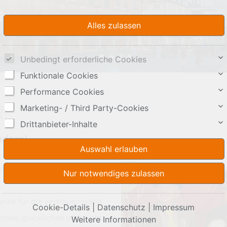
Unbedingt erforderliche Cookies
Funktionale Cookies
Performance Cookies
Marketing- / Third Party-Cookies
r
Drittanbieter-Inhalte
nders!
nes erfolgreichen Jahres!
ke für die vertrauensvolle
Cookie-Details
|
Datenschutz
|
Impressum
des, glückliches und nicht
Weitere Informationen